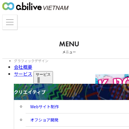
ツ
ま
ま
で
で
メ
ジ
ジ
ニ
ャ
ャ
ュ
ン
123-Diet
ン
ー
プ
MENU
ナ
プ
を
チラシ
メニュー
開
ビ
く
グラフィックデザイン
ゲ
会社概要
サービス
ー
サービス
シ
クリエイティブ
クリエイティブ
ョ
ン
Webサイト制作
オフショア開発