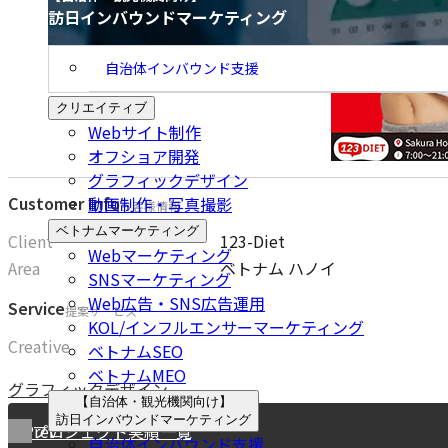
訪日インバウンドマーケティング
訪日インバウンドマーケ
自治体インバウンド支援
クリエイティブ
Webサイト制作
オフショア開発
グラフィックデザイン
動画制作・写真撮影
お客様情報
ベトナムマーケティング
Client
123-Diet
Webマーケティング
Area
ベトナム ハノイ
SNSマーケティング
Web広告・SNS広告運用
提案サービス
KOL/インフルエンサーマーケティング
Creative
ベトナムSEO
ベトナムMEO
グラフィックデザイン
【自治体・観光機関向け】
訪日インバウンドマーケティング
Prev
プロジェクト実績一覧
自治体インバウンド支援