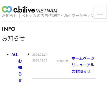
ー
ツ
ま
ま
メ
で
で
ニ
ジ
お知らせ｜ベトナムの広告代理店・Webマーケティング会社
ジ
ャ
ュ
ャ
ン
ン
ー
プ
プ
を
お知らせ
開
く
全
公
2026.02.24
ホームページ
カ
更
て
お
開
2026.03.06
お知らせ
リニューアル
テ
新
知
日:
のお知らせ
ゴ
日:
ら
リ
せ
ー: