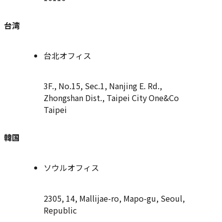
台湾
台北オフィス
3F., No.15, Sec.1, Nanjing E. Rd.,
Zhongshan Dist., Taipei City One&Co
Taipei
韓国
ソウルオフィス
2305, 14, Mallijae-ro, Mapo-gu, Seoul,
Republic